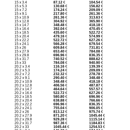
15 x 3.4
87.12
€
104.54
€
15 x 5.3
130.68
€
156.82
€
15 x 7.2
174.24
€
209.09
€
15 x 9.1
217.80
€
261.36
€
15 x 10.9
261.36
€
313.63
€
15 x 12.8
304.92
€
365.90
€
15 x 14.7
348.48
€
418.18
€
15 x 16.4
392.04
€
470.45
€
15 x 18.5
435.60
€
522.72
€
15 x 20.4
479.16
€
574.99
€
15 x 22.2
522.72
€
627.26
€
15 x 24.1
566.28
€
679.54
€
15 x 26
609.84
€
731.81
€
15 x 27.9
653.40
€
784.08
€
15 x 29.8
696.96
€
836.35
€
15 x 31.7
740.52
€
888.62
€
15 x 33
784.08
€
940.90
€
20.2 x 3.4
116.16
€
139.39
€
20.2 x 5.3
174.24
€
209.09
€
20.2 x 7.2
232.32
€
278.78
€
20.2 x 9.1
290.40
€
348.48
€
20.2 x 10.9
348.48
€
418.18
€
20.2 x 12.8
406.56
€
487.87
€
20.2 x 14.7
464.64
€
557.57
€
20.2 x 16.4
522.72
€
627.26
€
20.2 x 18.5
580.80
€
696.96
€
20.2 x 20.4
638.88
€
766.66
€
20.2 x 22.2
696.96
€
836.35
€
20.2 x 24.1
755.04
€
906.05
€
20.2 x 26
813.12
€
975.74
€
20.2 x 27.9
871.20
€
1045.44
€
20.2 x 29.8
929.28
€
1115.14
€
20.2 x 31.7
987.36
€
1184.83
€
20.2 x 33
1045.44
€
1254.53
€