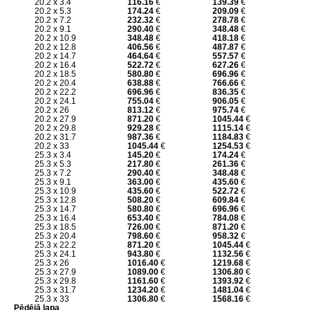
20.2 x 3.4
116.16
€
139.39
€
20.2 x 5.3
174.24
€
209.09
€
20.2 x 7.2
232.32
€
278.78
€
20.2 x 9.1
290.40
€
348.48
€
20.2 x 10.9
348.48
€
418.18
€
20.2 x 12.8
406.56
€
487.87
€
20.2 x 14.7
464.64
€
557.57
€
20.2 x 16.4
522.72
€
627.26
€
20.2 x 18.5
580.80
€
696.96
€
20.2 x 20.4
638.88
€
766.66
€
20.2 x 22.2
696.96
€
836.35
€
20.2 x 24.1
755.04
€
906.05
€
20.2 x 26
813.12
€
975.74
€
20.2 x 27.9
871.20
€
1045.44
€
20.2 x 29.8
929.28
€
1115.14
€
20.2 x 31.7
987.36
€
1184.83
€
20.2 x 33
1045.44
€
1254.53
€
25.3 x 3.4
145.20
€
174.24
€
25.3 x 5.3
217.80
€
261.36
€
25.3 x 7.2
290.40
€
348.48
€
25.3 x 9.1
363.00
€
435.60
€
25.3 x 10.9
435.60
€
522.72
€
25.3 x 12.8
508.20
€
609.84
€
25.3 x 14.7
580.80
€
696.96
€
25.3 x 16.4
653.40
€
784.08
€
25.3 x 18.5
726.00
€
871.20
€
25.3 x 20.4
798.60
€
958.32
€
25.3 x 22.2
871.20
€
1045.44
€
25.3 x 24.1
943.80
€
1132.56
€
25.3 x 26
1016.40
€
1219.68
€
25.3 x 27.9
1089.00
€
1306.80
€
25.3 x 29.8
1161.60
€
1393.92
€
25.3 x 31.7
1234.20
€
1481.04
€
25.3 x 33
1306.80
€
1568.16
€
Pēdējā lapa