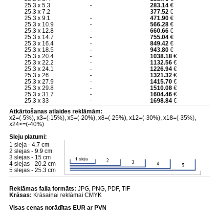
25.3 x 5.3
-
283.14
€
25.3 x 7.2
-
377.52
€
25.3 x 9.1
-
471.90
€
25.3 x 10.9
-
566.28
€
25.3 x 12.8
-
660.66
€
25.3 x 14.7
-
755.04
€
25.3 x 16.4
-
849.42
€
25.3 x 18.5
-
943.80
€
25.3 x 20.4
-
1038.18
€
25.3 x 22.2
-
1132.56
€
25.3 x 24.1
-
1226.94
€
25.3 x 26
-
1321.32
€
25.3 x 27.9
-
1415.70
€
25.3 x 29.8
-
1510.08
€
25.3 x 31.7
-
1604.46
€
25.3 x 33
-
1698.84
€
Atkārtošanas atlaides reklāmām:
x2=(-5%), x3=(-15%), x5=(-20%), x8=(-25%), x12=(-30%), x18=(-35%),
x24<=(-40%)
Sleju platumi:
1 sleja - 4.7 cm
2 slejas - 9.9 cm
3 slejas - 15 cm
4 slejas - 20.2 cm
5 slejas - 25.3 cm
Reklāmas faila formāts:
JPG, PNG, PDF, TIF
Krāsas:
Krāsainai reklāmai CMYK
Visas cenas norādītas EUR ar PVN