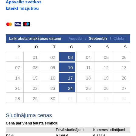
Apsveikt svētkos
Izteikt līdzjūtību
Laikraksta iznākšanas datumi
Augustā
/
Septembrī
/
Oktobrī
P
O
T
C
P
S
S
31
01
02
03
04
05
06
07
08
09
10
11
12
13
14
15
16
17
18
19
20
21
22
23
24
25
26
27
28
29
30
01
02
03
04
Sludinājuma cenas
Cena par vienu teksta simbolu
Privātsludinājumi
Komercsludinājumi