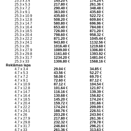
25.3 x 3.4
145.20
€
174.24
€
25.3 x 5.3
217.80
€
261.36
€
25.3 x 7.2
290.40
€
348.48
€
25.3 x 9.1
363.00
€
435.60
€
25.3 x 10.9
435.60
€
522.72
€
25.3 x 12.8
508.20
€
609.84
€
25.3 x 14.7
580.80
€
696.96
€
25.3 x 16.4
653.40
€
784.08
€
25.3 x 18.5
726.00
€
871.20
€
25.3 x 20.4
798.60
€
958.32
€
25.3 x 22.2
871.20
€
1045.44
€
25.3 x 24.1
943.80
€
1132.56
€
25.3 x 26
1016.40
€
1219.68
€
25.3 x 27.9
1089.00
€
1306.80
€
25.3 x 29.8
1161.60
€
1393.92
€
25.3 x 31.7
1234.20
€
1481.04
€
25.3 x 33
1306.80
€
1568.16
€
Reklāmas lapa
4.7 x 3.4
29.04
€
34.85
€
4.7 x 5.3
43.56
€
52.27
€
4.7 x 7.2
58.08
€
69.70
€
4.7 x 9.1
72.60
€
87.12
€
4.7 x 10.9
87.12
€
104.54
€
4.7 x 12.8
101.64
€
121.97
€
4.7 x 14.7
116.16
€
139.39
€
4.7 x 16.4
130.68
€
156.82
€
4.7 x 18.5
145.20
€
174.24
€
4.7 x 20.4
159.72
€
191.66
€
4.7 x 22.2
174.24
€
209.09
€
4.7 x 24.1
188.76
€
226.51
€
4.7 x 26
203.28
€
243.94
€
4.7 x 27.9
217.80
€
261.36
€
4.7 x 29.8
232.32
€
278.78
€
4.7 x 31.7
246.84
€
296.21
€
4.7 x 33
261.36
€
313.63
€