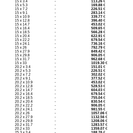
15 x 3.4
-
113.26
€
15 x 5.3
-
169.88
€
15 x 7.2
-
226.51
€
15 x 9.1
-
283.14
€
15 x 10.9
-
339.77
€
15 x 12.8
-
396.40
€
15 x 14.7
-
453.02
€
15 x 16.4
-
509.65
€
15 x 18.5
-
566.28
€
15 x 20.4
-
622.91
€
15 x 22.2
-
679.54
€
15 x 24.1
-
736.16
€
15 x 26
-
792.79
€
15 x 27.9
-
849.42
€
15 x 29.8
-
906.05
€
15 x 31.7
-
962.68
€
15 x 33
-
1019.30
€
20.2 x 3.4
-
151.01
€
20.2 x 5.3
-
226.51
€
20.2 x 7.2
-
302.02
€
20.2 x 9.1
-
377.52
€
20.2 x 10.9
-
453.02
€
20.2 x 12.8
-
528.53
€
20.2 x 14.7
-
604.03
€
20.2 x 16.4
-
679.54
€
20.2 x 18.5
-
755.04
€
20.2 x 20.4
-
830.54
€
20.2 x 22.2
-
906.05
€
20.2 x 24.1
-
981.55
€
20.2 x 26
-
1057.06
€
20.2 x 27.9
-
1132.56
€
20.2 x 29.8
-
1208.06
€
20.2 x 31.7
-
1283.57
€
20.2 x 33
-
1359.07
€
25.3 x 3.4
-
188.76
€