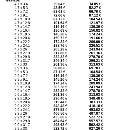
Iekšlapa
4.7 x 3.4
29.04
€
34.85
€
4.7 x 5.3
43.56
€
52.27
€
4.7 x 7.2
58.08
€
69.70
€
4.7 x 9.1
72.60
€
87.12
€
4.7 x 10.9
87.12
€
104.54
€
4.7 x 12.8
101.64
€
121.97
€
4.7 x 14.7
116.16
€
139.39
€
4.7 x 16.4
130.68
€
156.82
€
4.7 x 18.5
145.20
€
174.24
€
4.7 x 20.4
159.72
€
191.66
€
4.7 x 22.2
174.24
€
209.09
€
4.7 x 24.1
188.76
€
226.51
€
4.7 x 26
203.28
€
243.94
€
4.7 x 27.9
217.80
€
261.36
€
4.7 x 29.8
232.32
€
278.78
€
4.7 x 31.7
246.84
€
296.21
€
4.7 x 33
261.36
€
313.63
€
9.9 x 3.4
58.08
€
69.70
€
9.9 x 5.3
87.12
€
104.54
€
9.9 x 7.2
116.16
€
139.39
€
9.9 x 9.1
145.20
€
174.24
€
9.9 x 10.9
174.24
€
209.09
€
9.9 x 12.8
203.28
€
243.94
€
9.9 x 14.7
232.32
€
278.78
€
9.9 x 16.4
261.36
€
313.63
€
9.9 x 18.5
290.40
€
348.48
€
9.9 x 20.4
319.44
€
383.33
€
9.9 x 22.2
348.48
€
418.18
€
9.9 x 24.1
377.52
€
453.02
€
9.9 x 26
406.56
€
487.87
€
9.9 x 27.9
435.60
€
522.72
€
9.9 x 29.8
464.64
€
557.57
€
9.9 x 31.7
493.68
€
592.42
€
9.9 x 33
522.72
€
627.26
€