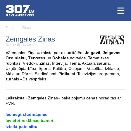
Zemgales Ziņas
Zemgales Ziņas
laikraksts, avīze
«Zemgales Ziņas» raksta par aktualitātēm
Jelgavā
,
Jelgavas
,
Ozolnieku
,
Tērvetes
un
Dobeles
novados. Tematiskās
rubrikas: Viedokļi, Ziņas, Intervija, Tēma, Aktuāla saruna,
Uzņēmējdarbība, Sports, Kultūra, Ceļojumi, Veselība, Izklaide,
Māja un Dārzs, Sludinājumi. Pielikumi: Televīzijas programma,
žurnāls «Dzīvesprieks».
Laikraksta «Zemgales Ziņas» pakalpojumu cenas norādītas ar
PVN.
Iesniegt sludinājumu
Ievietot reklāmas baneri
Izteikt pateicību