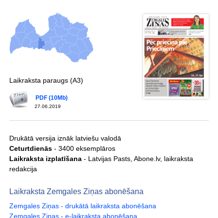
Laikraksta paraugs (A3)
PDF (10Mb)
27.06.2019
Drukātā versija iznāk latviešu valodā
Ceturtdienās
- 3400 eksemplāros
Laikraksta izplatīšana
- Latvijas Pasts, Abone.lv, laikraksta
redakcija
Laikraksta Zemgales Ziņas abonēšana
Zemgales Ziņas - drukātā laikraksta abonēšana
Zemgales Ziņas - e-laikraksta abonēšana