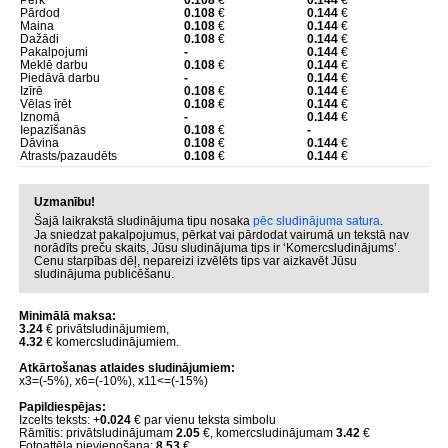
Pērk
0.108
€
0.144
€
Pārdod
0.108
€
0.144
€
Maina
0.108
€
0.144
€
Dažādi
0.108
€
0.144
€
Pakalpojumi
-
0.144
€
Meklē darbu
0.108
€
0.144
€
Piedāvā darbu
-
0.144
€
Izīrē
0.108
€
0.144
€
Vēlas īrēt
0.108
€
0.144
€
Iznomā
-
0.144
€
Iepazīšanās
0.108
€
-
Dāvina
0.108
€
0.144
€
Atrasts/pazaudēts
0.108
€
0.144
€
Uzmanību!
Šajā laikrakstā sludinājuma tipu nosaka
pēc sludinājuma satura
.
Ja sniedzat pakalpojumus, pērkat vai pārdodat vairumā un tekstā nav
norādīts preču skaits, Jūsu sludinājuma tips ir ‘Komercsludinājums’.
Cenu starpības dēļ, nepareizi izvēlēts tips var aizkavēt Jūsu
sludinājuma publicēšanu.
Minimālā maksa:
3.24
€ privātsludinājumiem,
4.32
€ komercsludinājumiem.
Atkārtošanas atlaides sludinājumiem:
x3=(-5%), x6=(-10%), x11<=(-15%)
Papildiespējas:
Izcelts teksts: +
0.024
€ par vienu teksta simbolu
Rāmītis: privātsludinājumam
2.05
€, komercsludinājumam
3.42
€
Fotoattēla pievienošana:
8.53
€