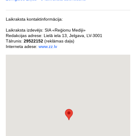
Laikraksta kontaktinformācija:
Laikraksta izdevējs:
SIA «Reģionu Mediji»
Redakcijas adrese:
Lielā iela 13
,
Jelgava
,
LV-3001
Tālrunis:
29522152
(reklāmas daļa)
Interneta adese:
www.zz.lv