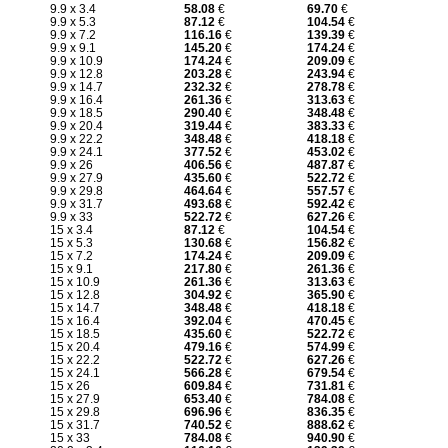
9.9 x 3.4
58.08
€
69.70
€
9.9 x 5.3
87.12
€
104.54
€
9.9 x 7.2
116.16
€
139.39
€
9.9 x 9.1
145.20
€
174.24
€
9.9 x 10.9
174.24
€
209.09
€
9.9 x 12.8
203.28
€
243.94
€
9.9 x 14.7
232.32
€
278.78
€
9.9 x 16.4
261.36
€
313.63
€
9.9 x 18.5
290.40
€
348.48
€
9.9 x 20.4
319.44
€
383.33
€
9.9 x 22.2
348.48
€
418.18
€
9.9 x 24.1
377.52
€
453.02
€
9.9 x 26
406.56
€
487.87
€
9.9 x 27.9
435.60
€
522.72
€
9.9 x 29.8
464.64
€
557.57
€
9.9 x 31.7
493.68
€
592.42
€
9.9 x 33
522.72
€
627.26
€
15 x 3.4
87.12
€
104.54
€
15 x 5.3
130.68
€
156.82
€
15 x 7.2
174.24
€
209.09
€
15 x 9.1
217.80
€
261.36
€
15 x 10.9
261.36
€
313.63
€
15 x 12.8
304.92
€
365.90
€
15 x 14.7
348.48
€
418.18
€
15 x 16.4
392.04
€
470.45
€
15 x 18.5
435.60
€
522.72
€
15 x 20.4
479.16
€
574.99
€
15 x 22.2
522.72
€
627.26
€
15 x 24.1
566.28
€
679.54
€
15 x 26
609.84
€
731.81
€
15 x 27.9
653.40
€
784.08
€
15 x 29.8
696.96
€
836.35
€
15 x 31.7
740.52
€
888.62
€
15 x 33
784.08
€
940.90
€