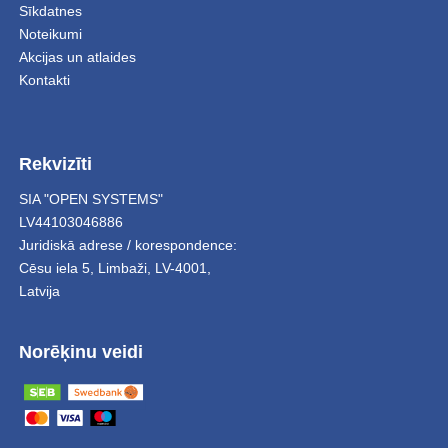
Sīkdatnes
Noteikumi
Akcijas un atlaides
Kontakti
Rekvizīti
SIA "OPEN SYSTEMS"
LV44103046886
Juridiskā adrese / korespondence:
Cēsu iela 5
,
Limbaži
,
LV-4001,
Latvija
Norēķinu veidi