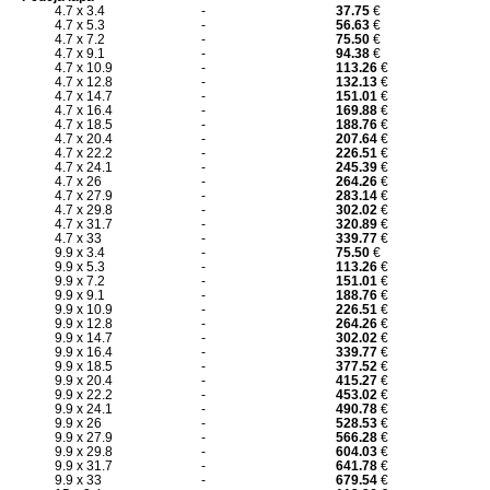
4.7 x 3.4
-
37.75
€
4.7 x 5.3
-
56.63
€
4.7 x 7.2
-
75.50
€
4.7 x 9.1
-
94.38
€
4.7 x 10.9
-
113.26
€
4.7 x 12.8
-
132.13
€
4.7 x 14.7
-
151.01
€
4.7 x 16.4
-
169.88
€
4.7 x 18.5
-
188.76
€
4.7 x 20.4
-
207.64
€
4.7 x 22.2
-
226.51
€
4.7 x 24.1
-
245.39
€
4.7 x 26
-
264.26
€
4.7 x 27.9
-
283.14
€
4.7 x 29.8
-
302.02
€
4.7 x 31.7
-
320.89
€
4.7 x 33
-
339.77
€
9.9 x 3.4
-
75.50
€
9.9 x 5.3
-
113.26
€
9.9 x 7.2
-
151.01
€
9.9 x 9.1
-
188.76
€
9.9 x 10.9
-
226.51
€
9.9 x 12.8
-
264.26
€
9.9 x 14.7
-
302.02
€
9.9 x 16.4
-
339.77
€
9.9 x 18.5
-
377.52
€
9.9 x 20.4
-
415.27
€
9.9 x 22.2
-
453.02
€
9.9 x 24.1
-
490.78
€
9.9 x 26
-
528.53
€
9.9 x 27.9
-
566.28
€
9.9 x 29.8
-
604.03
€
9.9 x 31.7
-
641.78
€
9.9 x 33
-
679.54
€