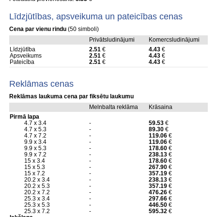
Līdzjūtības, apsveikuma un pateicības cenas
Cena par vienu rindu
(50 simboli)
Privātsludinājumi
Komercsludinājumi
Līdzjūtība
2.51
€
4.43
€
Apsveikums
2.51
€
4.43
€
Pateicība
2.51
€
4.43
€
Reklāmas cenas
Reklāmas laukuma cena par fiksētu laukumu
Melnbalta reklāma
Krāsaina
Pirmā lapa
4.7 x 3.4
-
59.53
€
4.7 x 5.3
-
89.30
€
4.7 x 7.2
-
119.06
€
9.9 x 3.4
-
119.06
€
9.9 x 5.3
-
178.60
€
9.9 x 7.2
-
238.13
€
15 x 3.4
-
178.60
€
15 x 5.3
-
267.90
€
15 x 7.2
-
357.19
€
20.2 x 3.4
-
238.13
€
20.2 x 5.3
-
357.19
€
20.2 x 7.2
-
476.26
€
25.3 x 3.4
-
297.66
€
25.3 x 5.3
-
446.50
€
25.3 x 7.2
-
595.32
€